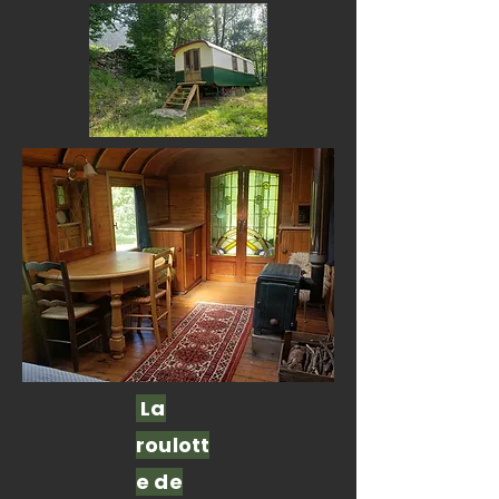
La
roulott
e de