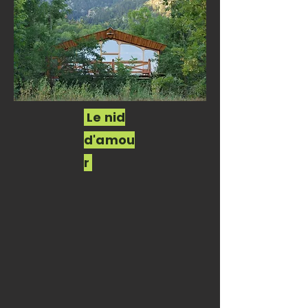
Le nid
d'amou
r