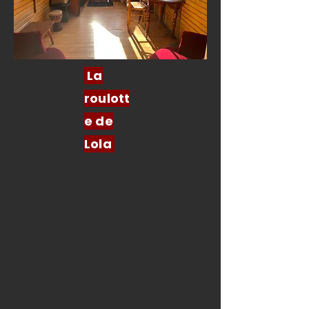
La
roulott
e de
Lola