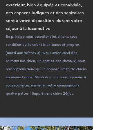
extérieur, bien équipée et conviviale,
des espaces ludiques et des sanitaires
sont à votre disposition durant votre
séjour à la locomotive
En principe nous acceptons les chiens, sous
condition qu'ils soient bien tenus et propres
(merci aux maîtres..!). Nous avons aussi des
animaux (un chien, un chat et des chevaux) nous
n'acceptons donc qu'un nombre limité de chiens
en même temps !Merci donc de nous prévenir si
vous souhaitez emmener votre compagnon à
quatre pattes !
Supplément chien 2€/jour