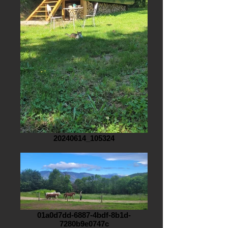
20240614_105324
01a0d7dd-6887-4bdf-8b1d-
7280b9e0747c