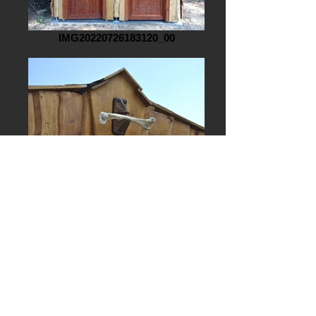
IMG20220726183120_00
Photo 2009 914