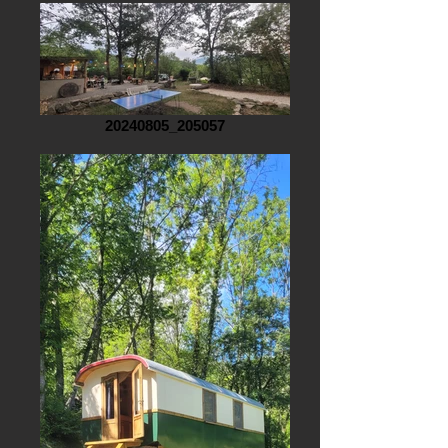
20240805_205057