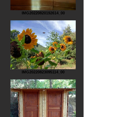
IMG20220820192614_00
IMG20220823095114_00